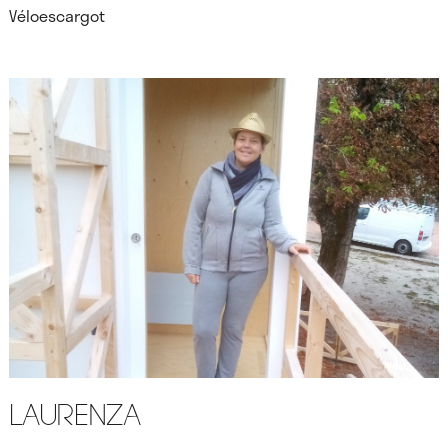
Véloescargot
Laurenza