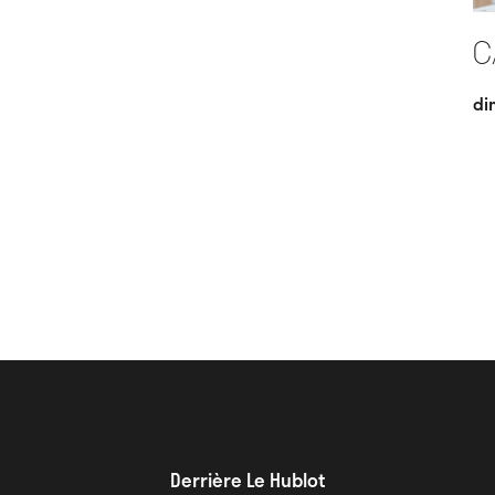
C
di
Derrière Le Hublot