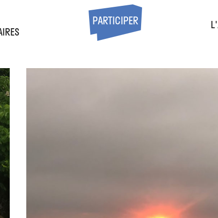
S
PARTICIPER
L
AIRES