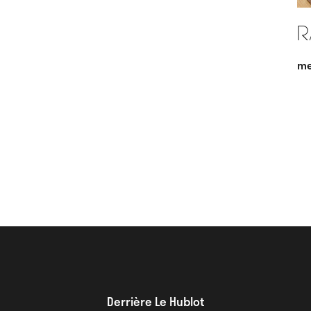
R
me
Derrière Le Hublot