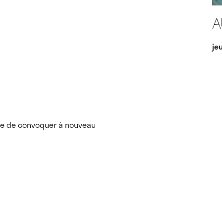
A
je
aye de convoquer à nouveau