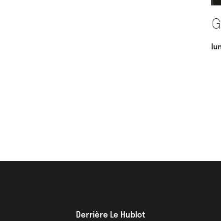
G
lu
Derrière Le Hublot