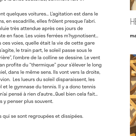
ent quelques voitures… L’agitation est dans le
ns, en escadrille, elles frôlent presque l’abri.
H
 pluie très attendue après ces jours de
ste en face. Les voies ferrées m’hypnotisent…
ma
ces voies, quelle était la vie de cette gare
agite, le train part, le soleil passe sous le
ière”, l’ombre de la colline se dessine. Le vent
milan profite du “thermique” pour s’élever le long
el, dans le même sens. Ils vont vers la droite,
vion. Les lueurs du soleil disparaissent, les
el et le gymnase du tennis. Il y a donc tennis
e n’ai pensé à rien d’autre…Quel bien cela fait…
is y penser plus souvent.
s qui se sont regroupées et dissipées.