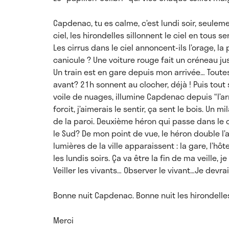
Capdenac, tu es calme, c’est lundi soir, seulem
ciel, les hirondelles sillonnent le ciel en tous se
Les cirrus dans le ciel annoncent-ils l’orage, la
canicule ? Une voiture rouge fait un créneau ju
Un train est en gare depuis mon arrivée… Toutes 
avant? 21h sonnent au clocher, déjà ! Puis tout s’
voile de nuages, illumine Capdenac depuis “l’arr
forcit, j’aimerais le sentir, ça sent le bois. Un 
de la paroi. Deuxième héron qui passe dans le ci
le Sud? De mon point de vue, le héron double l’a
lumières de la ville apparaissent : la gare, l’hôt
les lundis soirs. Ça va être la fin de ma veille, j
Veiller les vivants… Observer le vivant…Je devra
Bonne nuit Capdenac. Bonne nuit les hirondelle
Merci