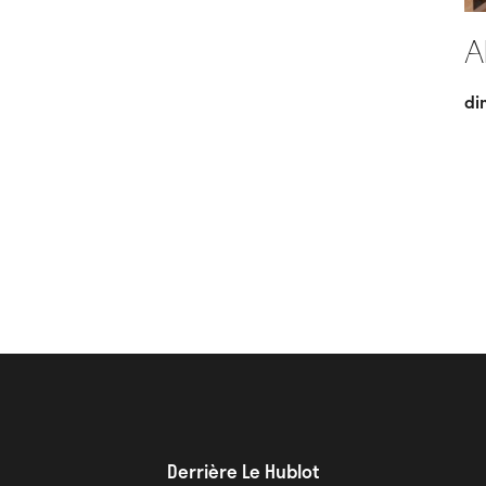
A
di
Derrière Le Hublot