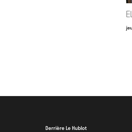
E
je
Derrière Le Hublot