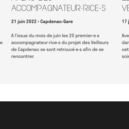
accompagnateur·rice·s
V
21 juin 2022
Capdenac-Gare
17 
A l’issue du mois de juin les 20 premier·e·s
Ave
re
accompagnateur·rice·s du projet des Veilleurs
dan
de Capdenac se sont retrouvé·e·s afin de se
cet
rencontrer.
soi