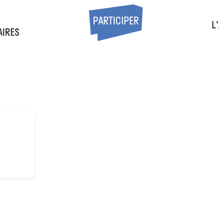
S
PARTICIPER
L
AIRES