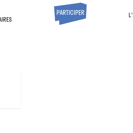
S
PARTICIPER
L
AIRES