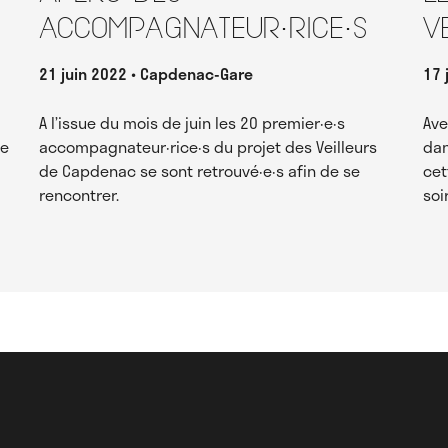
accompagnateur·rice·s
V
21 juin 2022
Capdenac-Gare
17 
A l’issue du mois de juin les 20 premier·e·s
Ave
re
accompagnateur·rice·s du projet des Veilleurs
dan
de Capdenac se sont retrouvé·e·s afin de se
cet
rencontrer.
soi