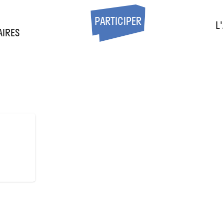
S
PARTICIPER
L
AIRES