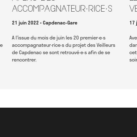
accompagnateur·rice·s
V
21 juin 2022
Capdenac-Gare
17 
A l’issue du mois de juin les 20 premier·e·s
Ave
re
accompagnateur·rice·s du projet des Veilleurs
dan
de Capdenac se sont retrouvé·e·s afin de se
cet
rencontrer.
soi