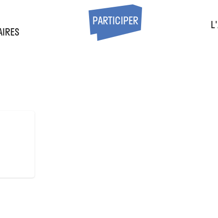
S
PARTICIPER
L
AIRES