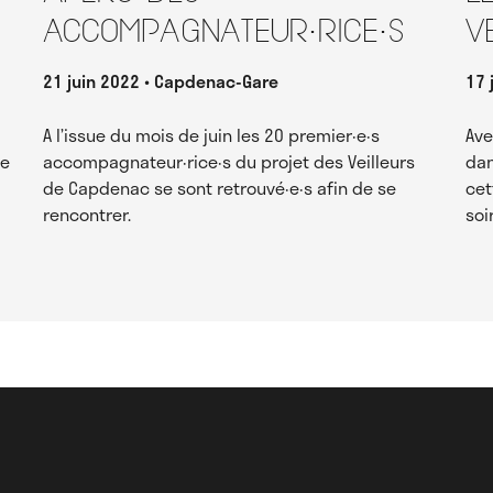
accompagnateur·rice·s
V
21 juin 2022
Capdenac-Gare
17 
A l’issue du mois de juin les 20 premier·e·s
Ave
re
accompagnateur·rice·s du projet des Veilleurs
dan
de Capdenac se sont retrouvé·e·s afin de se
cet
rencontrer.
soi