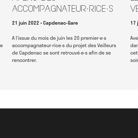
accompagnateur·rice·s
V
21 juin 2022
Capdenac-Gare
17 
A l’issue du mois de juin les 20 premier·e·s
Ave
re
accompagnateur·rice·s du projet des Veilleurs
dan
de Capdenac se sont retrouvé·e·s afin de se
cet
rencontrer.
soi