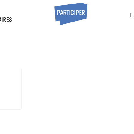
S
PARTICIPER
L
AIRES