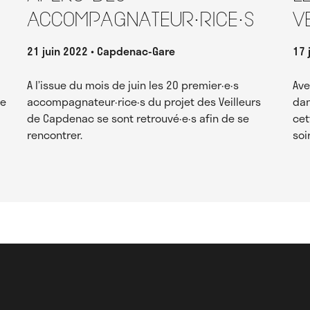
accompagnateur·rice·s
V
21 juin 2022
Capdenac-Gare
17 
A l’issue du mois de juin les 20 premier·e·s
Ave
re
accompagnateur·rice·s du projet des Veilleurs
dan
de Capdenac se sont retrouvé·e·s afin de se
cet
rencontrer.
soi