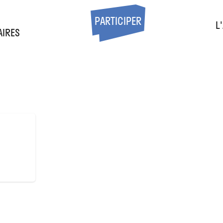
S
PARTICIPER
L
AIRES