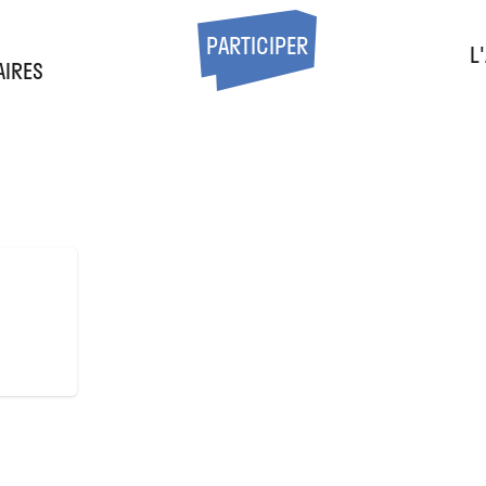
S
PARTICIPER
L
AIRES