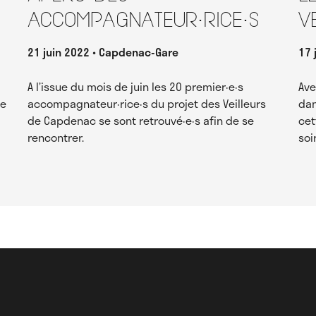
accompagnateur·rice·s
V
21 juin 2022
Capdenac-Gare
17 
A l’issue du mois de juin les 20 premier·e·s
Ave
re
accompagnateur·rice·s du projet des Veilleurs
dan
de Capdenac se sont retrouvé·e·s afin de se
cet
rencontrer.
soi