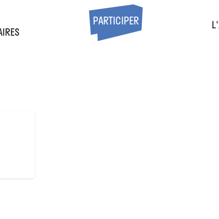
S
PARTICIPER
L
AIRES