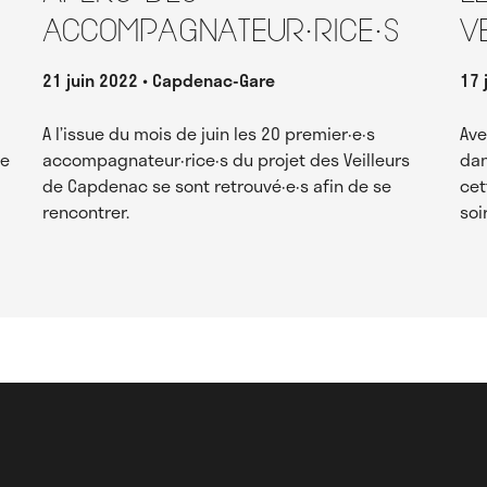
accompagnateur·rice·s
V
21 juin 2022
Capdenac-Gare
17 
A l’issue du mois de juin les 20 premier·e·s
Ave
re
accompagnateur·rice·s du projet des Veilleurs
dan
de Capdenac se sont retrouvé·e·s afin de se
cet
rencontrer.
soi